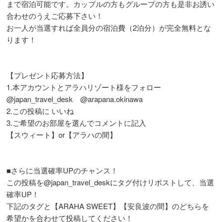
まで宿泊可能です。カップルの方もグループの方も是非お誘い
合わせのうえご応募下さい！
お一人が当選すれば全員分の宿泊費（2泊分）が完全無料とな
ります！
【プレゼント応募方法】
1.本アカウントとアラハリゾート様をフォロー
@japan_travel_desk
@arapana.okinawa
2.この投稿に いいね
3.ご希望のお部屋を選んでコメントに記入
【スウィート】or【アラハの間】
■さらに当選確率UPのチャンス！
この投稿を
@japan_travel_desk
にタグ付けリポストして、当選
確率UP！
下記のタグと【ARAHA SWEET】【安良波の間】のどちらを
希望かを合わせて投稿してください！