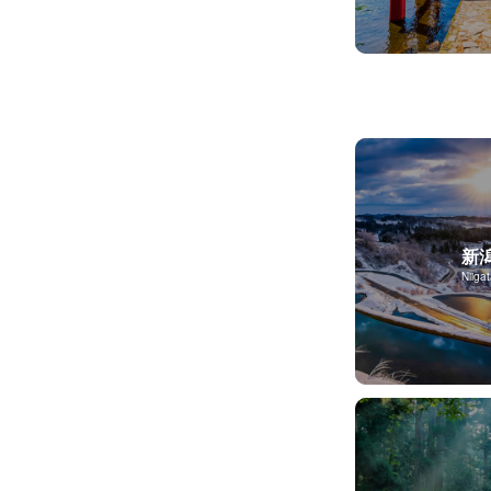
新
Niiga