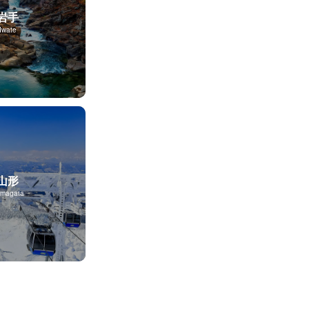
岩手
Iwate
山形
magata