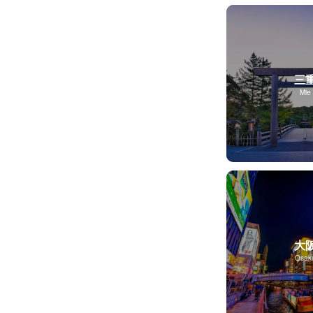
三
Mie
大
Osak