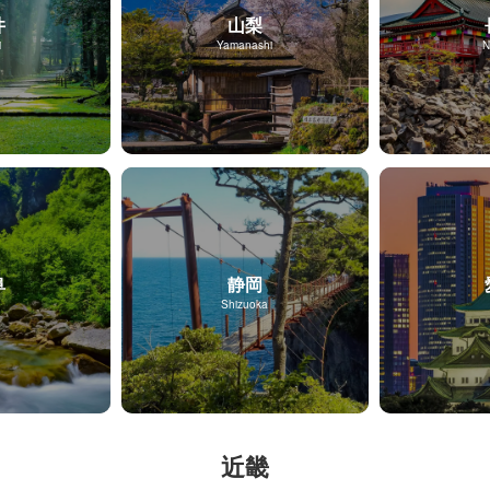
井
山梨
i
Yamanashi
N
阜
静岡
Shizuoka
近畿