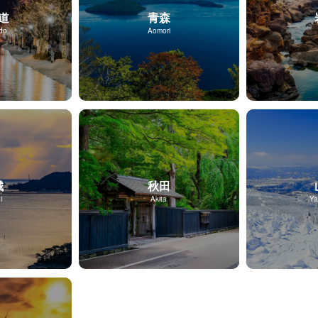
道
青森
do
Aomori
城
秋田
i
Akita
Ya