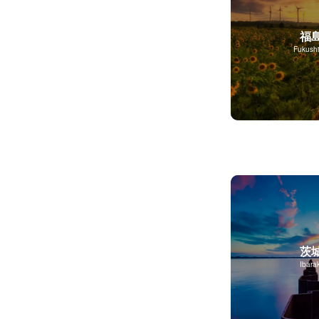
福
Fukush
茨
Ibarak