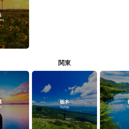
島
ima
関東
城
栃木
i
Tochigi