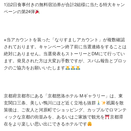
1泊2日食事付きの無料宿泊券が合計2組様に当たる特大キャン
ペーンの第24弾
※当アカウントを装った「なりすましアカウント」が複数確認
されております。キャンペーン終了前に当選連絡をすることは
絶対にありません。当選発表もストーリーとDMにて行ってい
ます。発見された方は大変お手数ですが、スパム報告とブロッ
クのご協力をお願いいたします
京都府京都市にある「京都悠洛ホテル Mギャラリー」は、東
玄関口三条、美しい鴨川にほど近く立地も抜群
祇園を散
策後は、ご友人と河原町でショッピング、カップルでロマンテ
ィックな京都の街並みを、あるいはご家族で観光を
京都滞
在をより楽しい思い出にできるホテルです