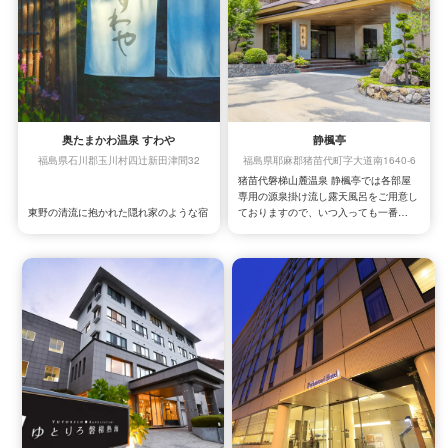
奥たまかわ温泉 すわや
静楓亭
福島県石川郡玉川村四辻新田津間32
福島県耶麻郡猪苗代町字大道南1640-6
猪苗代磐梯山麓温泉 静楓亭では各部屋
専用の源泉掛け流し露天風呂をご用意し
東野の清流に抱かれた隠れ家のような宿
ておりますので、いつ入っても一番風呂
「すわや」。
がお愉しみ頂けます。
1日4組限定の静寂な空間で、心ゆくまで
また、専用露天風呂を臨むお部屋は、平
大自然を満喫できます。自家源泉の温泉
屋造りの全11室（各約30坪）でお布団
がもたらす温もりに包まれ、日頃の疲れ
を敷いた10畳と12畳の二間をそして、
を癒やしませんか。
13畳のフローリングもご用意しました。
旬の素材を活かしたお料理とお風呂、磐
梯山の四季折々の姿をゆっくりとご堪能
ください。
館内は車椅子でのご利用も可能に全体的
にゆったりとした造りになっておりま
す。