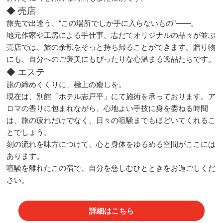
◆ 売店
旅先で出逢う、“この場所でしか手に入らないもの”――。
地元作家や工房による手仕事、志だてオリジナルの品々が並ぶ
売店では、旅の余韻をそっと持ち帰ることができます。贈り物
にも、自分へのご褒美にもぴったりな心温まる逸品たちです。
◆ エステ
旅の締めくくりに、極上の癒しを。
現在は、別館「ホテル志戸平」にて施術を承っております。ア
ロマの香りに包まれながら、心地よい手技に身を委ねる時間
は、旅の疲れだけでなく、日々の喧騒までもほどいてくれるこ
とでしょう。
刻の流れを味方につけて、心と身体をゆるめる空間がここには
あります。
喧騒を離れたこの宿で、自分を慈しむひとときをお過ごしくだ
さい。
詳細はこちら