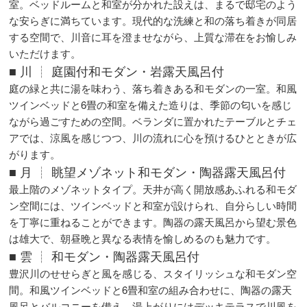
室。ベッドルームと和室が分かれた設えは、まるで邸宅のよう
な安らぎに満ちています。現代的な洗練と和の落ち着きが同居
する空間で、川音に耳を澄ませながら、上質な滞在をお愉しみ
いただけます。
■ 川 ┊ 庭園付和モダン・岩露天風呂付
庭の緑と共に湯を味わう、落ち着きある和モダンの一室。和風
ツインベッドと6畳の和室を備えた造りは、季節の匂いを感じ
ながら過ごすための空間。ベランダに置かれたテーブルとチェ
アでは、涼風を感じつつ、川の流れに心を預けるひとときが広
がります。
■ 月 ┊ 眺望メゾネット和モダン・陶器露天風呂付
最上階のメゾネットタイプ。天井が高く開放感あふれる和モダ
ン空間には、ツインベッドと和室が設けられ、自分らしい時間
を丁寧に重ねることができます。陶器の露天風呂から望む景色
は雄大で、朝昼晩と異なる表情を愉しめるのも魅力です。
■ 雲 ┊ 和モダン・陶器露天風呂付
豊沢川のせせらぎと風を感じる、スタイリッシュな和モダン空
間。和風ツインベッドと6畳和室の組み合わせに、陶器の露天
風呂とバルコニーを備え、湯上がりにはデッキテラスで川風を