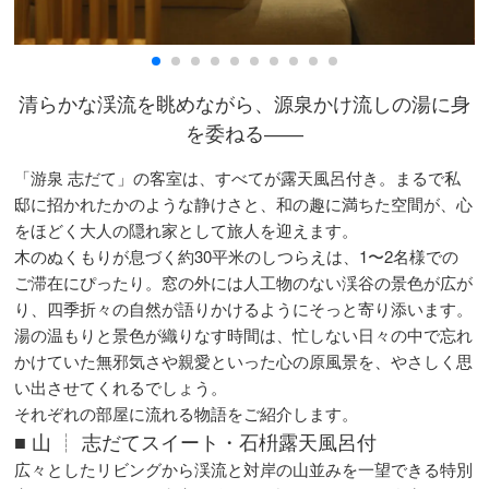
清らかな渓流を眺めながら、源泉かけ流しの湯に身
を委ねる――
「游泉 志だて」の客室は、すべてが露天風呂付き。まるで私
邸に招かれたかのような静けさと、和の趣に満ちた空間が、心
をほどく大人の隠れ家として旅人を迎えます。
木のぬくもりが息づく約30平米のしつらえは、1〜2名様での
ご滞在にぴったり。窓の外には人工物のない渓谷の景色が広が
り、四季折々の自然が語りかけるようにそっと寄り添います。
湯の温もりと景色が織りなす時間は、忙しない日々の中で忘れ
かけていた無邪気さや親愛といった心の原風景を、やさしく思
い出させてくれるでしょう。
それぞれの部屋に流れる物語をご紹介します。
■ 山 ┊ 志だてスイート・石枡露天風呂付
広々としたリビングから渓流と対岸の山並みを一望できる特別