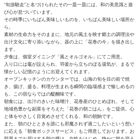
“旬游馳走”と名づけられたその一皿一皿には、和の美意識と遊
び心が息づいています。
その時季にいちばん美味しいものを、いちばん美味しい場所か
ら。
素材の生命力をそのままに、地元の風土を映す郷土の調理法や
出汁文化に寄り添いながら、器の上に「花巻の今」を描き出し
ます。
夕食は、個室ダイニング「風とオルゴオル」にてご用意。
入り口には竈が設えられ、羽釜から立ちのぼる湯気が、まるで
懐かしい記憶のように出迎えてくれます。
オープンキッチンのカウンターでは、山海の旬を目の前で焼
き、揚げ、盛る。料理が生まれる瞬間の臨場感まで愉しめるの
も、この宿ならではの醍醐味です。
朝食には、出汁のきいた味噌汁、花巻産のひとめぼれ、そして
地域色豊かな副菜をそろえた「花巻の朝ごはん」をご提供。心
と体をやさしく目覚めさせてくれる、和の朝餉です。
また、朝のひとときを誰にも邪魔されず過ごしたいという想い
に応える「朝食ボックスサービス」もご用意しております。お
部屋までお届けする朝の膳は、女性をはじめ、静かに朝を迎え