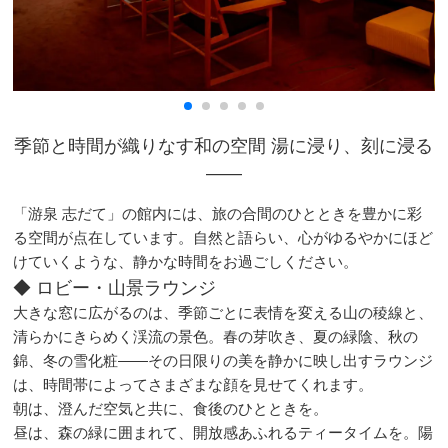
季節と時間が織りなす和の空間 湯に浸り、刻に浸る
――
「游泉 志だて」の館内には、旅の合間のひとときを豊かに彩
る空間が点在しています。自然と語らい、心がゆるやかにほど
けていくような、静かな時間をお過ごしください。
◆ ロビー・山景ラウンジ
大きな窓に広がるのは、季節ごとに表情を変える山の稜線と、
清らかにきらめく渓流の景色。春の芽吹き、夏の緑陰、秋の
錦、冬の雪化粧――その日限りの美を静かに映し出すラウンジ
は、時間帯によってさまざまな顔を見せてくれます。
朝は、澄んだ空気と共に、食後のひとときを。
昼は、森の緑に囲まれて、開放感あふれるティータイムを。陽