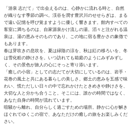
「游泉 志だて」で出会えるのは、心静かに流れる時と、自然
が織りなす季節の調べ。渓谷を潤す豊沢川のせせらぎは、まる
で遠い記憶を呼び覚ますように優しく響きます。館内すべての
客室に満ちるのは、自家源泉かけ流しの湯。滔々と注がれる温
泉は、湯の恵みそのものであり、この地に宿る豊かさの象徴で
もあります。
春は芽吹きの息吹を、夏は緑陰の涼を、秋は紅の移ろいを、冬
は雪化粧の静けさを。いつ訪れても箱庭のようにみずみずし
く、その景色が旅人の心にそっと寄り添います。
「癒しの小宿」としての志だてが大切にしているのは、岩手・
花巻の風土と共にある暮らしの美しさ。郷土の恵みを五感で味
わい、慌ただしい日々の中で忘れかけたときめきや静けさを、
大切な人と分かち合うこと。そこには、誰かの時間ではなく、
あなた自身の時間が流れています。
喧騒から離れ、自分らしく過ごすための場所。静かに心が解き
ほぐれてゆくこの宿で、あなただけの癒しの旅をお楽しみくだ
さい。