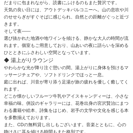
だまりに包まれながら、読書にふけるのもまた贅沢です。
天気の良い日には、アウトデッキバルコニーへ。山の息吹や川
のせせらぎがすぐそばに感じられ、自然との距離がぐっと近づ
きます。
そして夜――
選び抜かれた地酒や地ワインを傾ける、静かな大人の時間が流
れます。個室もご用意しており、山あいの夜に語らいを深める
ひとときにふさわしい空間となっています。
◆ 湯上がりラウンジ
やわらかな光が降り注ぐ憩いの間。湯上がりに身体を預けるマ
ッサージチェアや、ソフトドリンクでほっと一息。
庭に出れば、川音が寄り添う足湯が旅の疲れを優しく癒してく
れます。
どこか懐かしいフルーツ牛乳やアイスキャンディーは、小さな
幸福の味。併設のギャラリーには、花巻出身の宮沢賢治にまつ
わる書籍や絵本、詩集をはじめ、岩手の文学や文化を感じる本
を多数揃えております。
また、CDの無料貸し出しもございます。音楽とともに、心の
静けさに耳を傾ける時間もまた格別です。