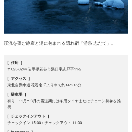
渓流を望む静寂と湯に包まれる隠れ宿「游泉 志だて」。
[ 住所 ]
〒025-0244 岩手県花巻市湯口字志戸平11-2
[ アクセス ]
東北自動車道 花巻南ICより車で約14〜15分
[ 駐車場 ]
有り 11月〜3月の雪道期には冬用タイヤまたはチェーン持参を推
奨
[ チェックインアウト ]
チェックイン 15:00 / チェックアウト 11:30
[ Instagram ]