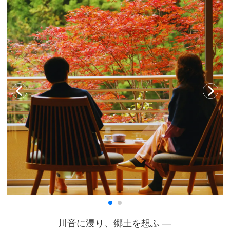
川音に浸り、郷土を想ふ ―