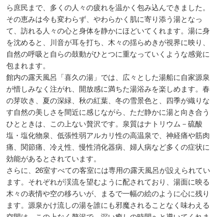
ら庶民まで、多くの人々の疲れを温かく包み込んできました。
その恵みは今も変わらず、やわらかく肌に寄り添う湯となっ
て、訪れる人々の心と身体を静かにほどいてくれます。湯に身
を沈めると、川音が耳を打ち、木々の揺らめきが視界に映り、
自然の呼吸と自らの鼓動がひとつに重なっていくような感覚に
包まれます。
館内の露天風呂「喜久の湯」では、広々とした湯船に自家源泉
が惜しみなく注がれ、開放感に満ちた湯浴みを楽しめます。春
の芽吹き、夏の深緑、秋の紅葉、冬の雪景色と、四季が織りな
す自然の美しさを間近に感じながら、ただ静かに湯と向き合う
ひとときは、この上ない贅沢です。泉質はナトリウム－硫酸
塩・塩化物泉、低張性弱アルカリ性の高温泉で、神経痛や筋肉
痛、関節痛、冷え性、慢性消化器病、婦人病など多くの症状に
効能があるとされています。
さらに、26室すべての客室には専用の露天風呂が設えられてい
ます。それぞれが渓流を望むように配されており、湯面に映る
木々の表情や空の移ろいが、まるで一幅の絵のように心に残り
ます。源泉かけ流しの湯を誰にも邪魔されることなく味わえる
空間は、この上なく贅沢で、深い癒しの時間へと導いてくれま