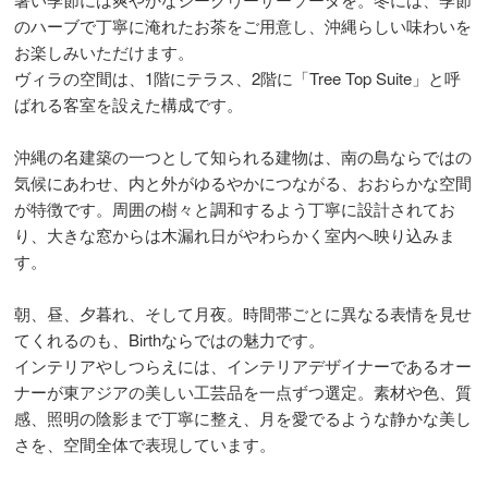
のハーブで丁寧に淹れたお茶をご用意し、沖縄らしい味わいを
お楽しみいただけます。
ヴィラの空間は、1階にテラス、2階に「Tree Top Suite」と呼
ばれる客室を設えた構成です。
沖縄の名建築の一つとして知られる建物は、南の島ならではの
気候にあわせ、内と外がゆるやかにつながる、おおらかな空間
が特徴です。周囲の樹々と調和するよう丁寧に設計されてお
り、大きな窓からは木漏れ日がやわらかく室内へ映り込みま
す。
朝、昼、夕暮れ、そして月夜。時間帯ごとに異なる表情を見せ
てくれるのも、Birthならではの魅力です。
インテリアやしつらえには、インテリアデザイナーであるオー
ナーが東アジアの美しい工芸品を一点ずつ選定。素材や色、質
感、照明の陰影まで丁寧に整え、月を愛でるような静かな美し
さを、空間全体で表現しています。