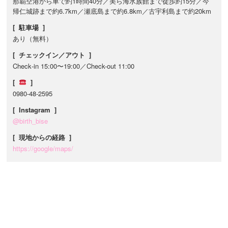
那覇空港から車で約1時間40分／美ら海水族館まで徒歩約15分／今
帰仁城跡まで約6.7km／瀬底島まで約6.8km／古宇利島まで約20km
[ 駐車場 ]
あり（無料）
[ チェックイン／アウト ]
Check‐in 15:00〜19:00／Check-out 11:00
[
]
0980-48-2595
[ Instagram ]
@birth_bise
[ 現地からの経路 ]
https://google/maps/