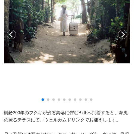
樹齢300年のフクギが残る集落に佇むBirthへ到着すると、海風
の薫るテラスにて、ウェルカムドリンクでお迎えします。
暑い季節には爽やかなシークヮーサーソーダを。冬には、季節