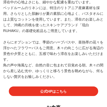
滞在中の心地よさにも、細やかな配慮を重ねています。
ベッドルームのリネンには、特注のリトアニア産麻素材を採
用。さらりとした肌触りが夏の素肌に心地よく、バスタオルに
は上質なコットンを使用しています。また、滞在のお楽しみと
して、沖縄の月桃を使ったスキンケアブランド「琉白
RUHAKU」の基礎化粧品もご用意しています。
さらにオプションでは、季節のハーブバスや、亜熱帯の花々を
浮かべたフラワーバスもご用意。木々の向こうに広がる海辺の
景色や夕景とともに、五感で味わう滞在をお楽しみいただけま
す。
鳥の声や海風など、自然の音に包まれて目覚める朝。木々の間
から差し込む光や、ゆっくりと移ろう景色を眺めながら、何も
しない贅沢をお愉しみください。
公式HPはこちら