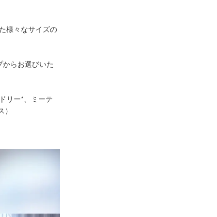
た様々なサイズの
プからお選びいた
ドリー*、ミーテ
ス）