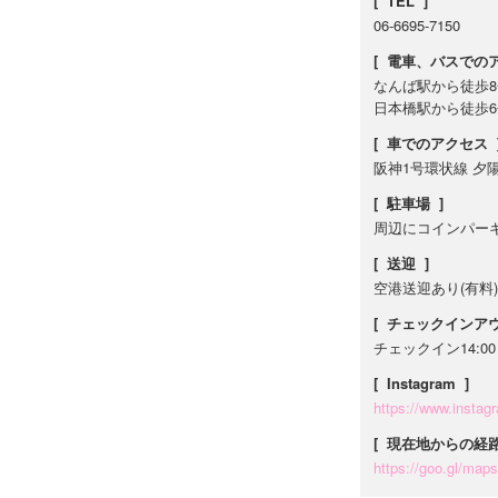
[ TEL ]
06-6695-7150
[ 電車、バスでのア
なんば駅から徒歩8
日本橋駅から徒歩6
[ 車でのアクセス 
阪神1号環状線 夕
[ 駐車場 ]
周辺にコインパー
[ 送迎 ]
空港送迎あり(有料
[ チェックインアウ
チェックイン14:00
[ Instagram ]
https://www.instag
[ 現在地からの経路
https://goo.gl/maps