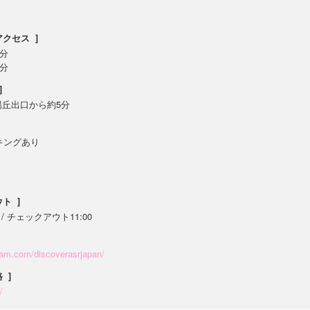
クセス ]
分
分
]
陽丘出口から約5分
キングあり
)
ト ]
 / チェックアウト11:00
ram.com/discoverasrjapan/
 ]
/