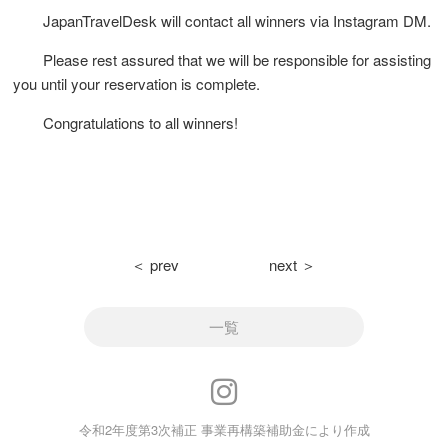
JapanTravelDesk will contact all winners via Instagram DM.
Please rest assured that we will be responsible for assisting
you until your reservation is complete.
Congratulations to all winners!
＜ prev
next ＞
一覧
令和2年度第3次補正 事業再構築補助金により作成