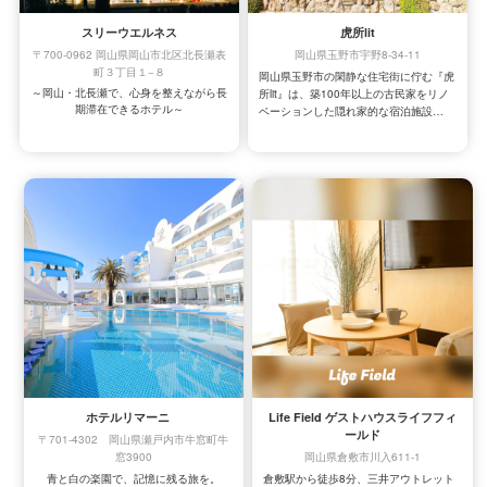
スリーウエルネス
虎所lit
〒700-0962 岡山県岡山市北区北長瀬表
岡山県玉野市宇野8-34-11
町３丁目１−８
岡山県玉野市の閑静な住宅街に佇む『虎
～岡山・北長瀬で、心身を整えながら長
所lit』は、築100年以上の古民家をリノ
期滞在できるホテル～
ベーションした隠れ家的な宿泊施設で
す。まるで「日本の昔ながらの暮らし」
を感じられるような、伝統的で温かみの
周囲は静寂に包まれ、車の音もほとんど
ある雰囲気が魅力的です。
聞こえない落ち着いた環境が広がってい
ます。鳥のさえずりが響き、四季折々の
表情を見せる庭を眺めながら、穏やかな
ひとときをお過ごしいただけます。ま
日本らしい伝統美と静けさが調和した空
た、直島や豊島など瀬戸内海の島々への
間で、心安らぐ贅沢な時間をぜひ体験し
アクセスが良く、観光の拠点としても最
てみませんか？
適です。
ホテルリマーニ
Life Field ゲストハウスライフフィ
ールド
〒701-4302 岡山県瀬戸内市牛窓町牛
窓3900
岡山県倉敷市川入611-1
青と白の楽園で、記憶に残る旅を。
倉敷駅から徒歩8分、三井アウトレット