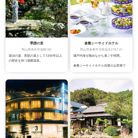
季譜の里
倉敷シーサイドホテル
岡山県美作市湯郷180
岡山県倉敷市児島塩生2767-21
湯治の湯、美肌の湯として1200年以上
瀬戸内海を眺めながら過ごす時間。
の歴史を持つ湯郷温泉。
倉敷シーサイドホテル自慢のお部屋で
源泉から湧き出る湯は、一度じっくり浸
は、瀬戸内海や煌く工場地帯を眺めなが
かれば切り傷、すり傷は治ってしまうほ
らゆっくりとした時間をお過ごしいただ
ど。
けます。
全部屋禁煙になったお部屋でより快適
また、館内至る所に活けられた季節の
に。
花、色鮮やかな旬の料理、これは当館の
自慢。
湯治の湯、美肌の湯で体と肌を癒し、花
と料理で心を癒す。
そんな優雅な時間を「季譜の里」でお楽
しみください。