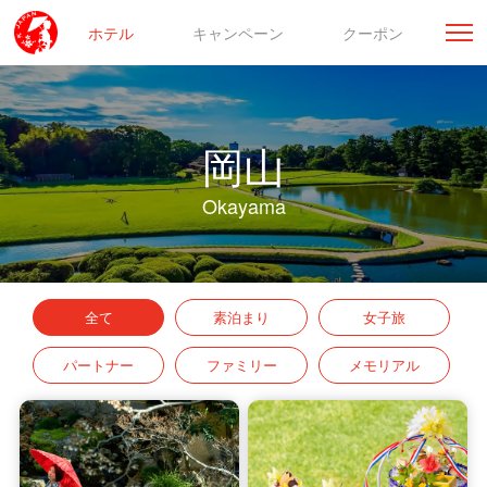
ホテル
キャンペーン
クーポン
岡山
Okayama
全て
素泊まり
女子旅
パートナー
ファミリー
メモリアル