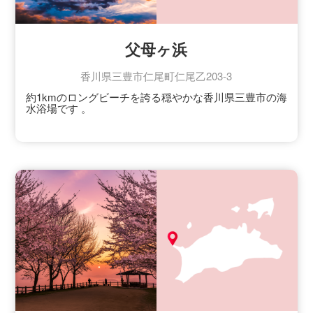
父母ヶ浜
香川県三豊市仁尾町仁尾乙203-3
約1kmのロングビーチを誇る穏やかな香川県三豊市の海
水浴場です 。
潮が引いた干潮時の夕暮れには、南米ボリビアの「ウ
ユニ塩湖」のような、天空を映す鏡の写真が撮れると
話題になりました。
「瀬戸内海の天空の鏡」とも称され、国内のみならず
海外からも多くの観光客が訪れる話題のスポットとな
っています。
夕方の頃には一層美しい光景が広がり、その美しい夕
陽は「日本の夕陽百選」にも選ばれた事があります。
夏には海水浴場としても賑わうスポットです。