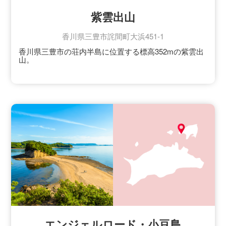
紫雲出山
香川県三豊市詫間町大浜451-1
香川県三豊市の荘内半島に位置する標高352mの紫雲出
山。
浦島太郎が玉手箱を開け、出た白煙が紫色の雲になっ
てたなびいた山として知られています。
春には約1000本の桜、初夏にはアジサイ、四季折々の
花が美しく山を彩り、山頂展望台からは、瀬戸内海の
多島美が見渡せます。
Yahoo！JAPANの「日本が誇る桜の絶景15選」や「死
ぬまでに行きたい！世界の絶景 日本編（詩歩著
書）」、米国ニューヨークタイムズ紙でも掲載された
ことで注目を集めているスポットです。
エンジェルロード・小豆島