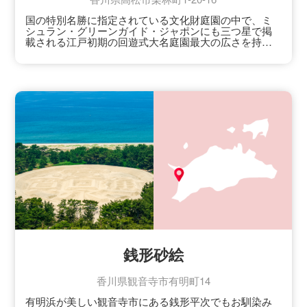
国の特別名勝に指定されている文化財庭園の中で、ミ
シュラン・グリーンガイド・ジャポンにも三つ星で掲
載される江戸初期の回遊式大名庭園最大の広さを持つ
栗林公園は、高松藩主松平家の別邸として、歴代藩主
が修築を重ね300年近く前に完成しました。
2020
年には四国八十八景にも選定されています。
緑深い紫雲山を背景に6つの池と13の築山を巧みに配
し、江戸初期の回遊式庭園として、すぐれた地割り、
石組みを有し、木石の雅趣に富んでいます。
一千本もの見事な手入れ松とともに一歩一景といわれ
る変化に富んだ美しさを醸し出します。
日本式の南庭と開放的な明治洋風の北庭に分かれてい
ます。
四方正面の珍しい茶室・掬月亭や南湖に架かる偃月橋
からの眺めは絶品です。
和船で歴代の藩主が楽しんだ舟遊びも体感できるよう
になっています。
銭形砂絵
香川県観音寺市有明町14
有明浜が美しい観音寺市にある銭形平次でもお馴染み