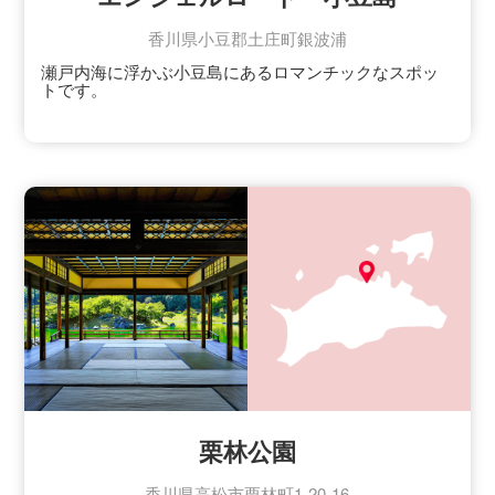
香川県小豆郡土庄町銀波浦
瀬戸内海に浮かぶ小豆島にあるロマンチックなスポッ
トです。
午前と午後の1日2回、干潮時に海の中から現れる砂の
道で、大切な人と手をつないで渡ると砂州の真ん中で
天使が舞い降りてきて願いを叶えてくれると言われて
います。
渡る手前の弁天島には「約束の丘展望台」があり、幸
せの鐘が鳴らせる恋人たちの聖地としても知られてい
ます。
ドラマや映画のロケ地になるほど綺麗なスポットで
す。
栗林公園
香川県高松市栗林町1-20-16